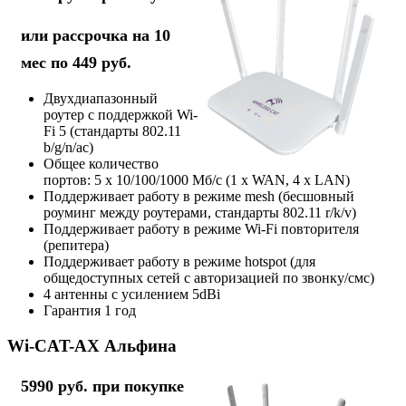
или рассрочка на 10
мес по 449 руб.
Двухдиапазонный
роутер с поддержкой Wi-
Fi 5 (стандарты 802.11
b/g/n/ac)
Общее количество
портов: 5 х 10/100/1000 Мб/с (1 x WAN, 4 x LAN)
Поддерживает работу в режиме mesh (бесшовный
роуминг между роутерами, стандарты 802.11 r/k/v)
Поддерживает работу в режиме Wi-Fi повторителя
(репитера)
Поддерживает работу в режиме hotspot (для
общедоступных сетей с авторизацией по звонку/смс)
4 антенны с усилением 5dBi
Гарантия 1 год
Wi-CAT-AX Альфина
5990 руб. при покупке