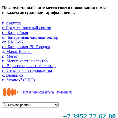
Пожалуйста выберите место своего проживания и мы
покажем актуальные тарифы и цены.
г. Иркутск
г. Иркутск, частный сектор
ст. Батарейная
ст. Батарейная, частный сектор
ст. ПМС-45
ст. Батарейная, 2й Городок
д. Малая Еланка
п. Мегет
п. Мегет, частный сектор
п. Вересовка, частный сектор
п. Стеклянка и садоводства
с. Выдрино
п. Усолье-7 (ЦДС)
+7 3952 72-62-00