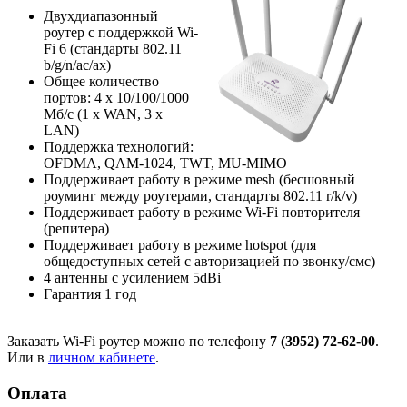
Двухдиапазонный
роутер с поддержкой Wi-
Fi 6 (стандарты 802.11
b/g/n/ac/ax)
Общее количество
портов: 4 х 10/100/1000
Мб/с (1 x WAN, 3 x
LAN)
Поддержка технологий:
OFDMA, QAM-1024, TWT, MU-MIMO
Поддерживает работу в режиме mesh (бесшовный
роуминг между роутерами, стандарты 802.11 r/k/v)
Поддерживает работу в режиме Wi-Fi повторителя
(репитера)
Поддерживает работу в режиме hotspot (для
общедоступных сетей с авторизацией по звонку/смс)
4 антенны с усилением 5dBi
Гарантия 1 год
Заказать Wi-Fi роутер можно по телефону
7 (3952) 72-62-00
.
Или в
личном кабинете
.
Оплата