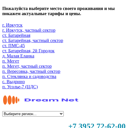
Пожалуйста выберите место своего проживания и мы
покажем актуальные тарифы и цены.
г. Иркутск
г. Иркутск, частный сектор
ст. Батарейная
ст. Батарейная, частный сектор
ст. ПМС-45
ст. Батарейная, 2й Городок
д. Малая Еланка
п. Мегет
п. Мегет, частный сектор
п. Вересовка, частный сектор
п. Стеклянка и садоводства
с. Выдрино
п. Усолье-7 (ЦДС)
+7 3952 72-62-00