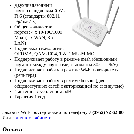
Двухдиапазонный
роутер с поддержкой Wi-
Fi 6 (стандарты 802.11
b/g/n/ac/ax)
Общее количество
портов: 4 х 10/100/1000
Мб/с (1 x WAN, 3 x
LAN)
Поддержка технологий:
OFDMA, QAM-1024, TWT, MU-MIMO
Поддерживает работу в режиме mesh (бесшовный
роуминг между роутерами, стандарты 802.11 r/k/v)
Поддерживает работу в режиме Wi-Fi повторителя
(репитера)
Поддерживает работу в режиме hotspot (для
общедоступных сетей с авторизацией по звонку/смс)
4 антенны с усилением 5dBi
Гарантия 1 год
Заказать Wi-Fi роутер можно по телефону
7 (3952) 72-62-00
.
Или в
личном кабинете
.
Оплата