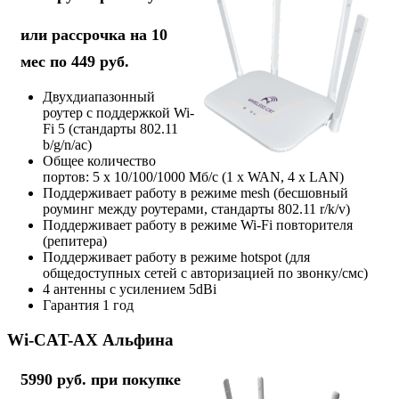
или рассрочка на 10
мес по 449 руб.
Двухдиапазонный
роутер с поддержкой Wi-
Fi 5 (стандарты 802.11
b/g/n/ac)
Общее количество
портов: 5 х 10/100/1000 Мб/с (1 x WAN, 4 x LAN)
Поддерживает работу в режиме mesh (бесшовный
роуминг между роутерами, стандарты 802.11 r/k/v)
Поддерживает работу в режиме Wi-Fi повторителя
(репитера)
Поддерживает работу в режиме hotspot (для
общедоступных сетей с авторизацией по звонку/смс)
4 антенны с усилением 5dBi
Гарантия 1 год
Wi-CAT-AX Альфина
5990 руб. при покупке