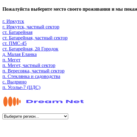
Пожалуйста выберите место своего проживания и мы пока
г. Иркутск
г. Иркутск, частный сектор
ст. Батарейная
ст. Батарейная, частный сектор
ст. ПМС-45
ст. Батарейная, 2й Городок
д. Малая Еланка
п. Мегет
п. Мегет, частный сектор
п. Вересовка, частный сектор
п. Стеклянка и садоводства
с. Выдрино
п. Усолье-7 (ЦДС)