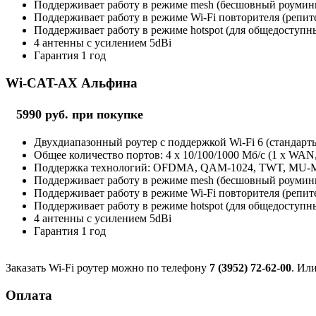
Поддерживает работу в режиме mesh (бесшовный роуминг 
Поддерживает работу в режиме Wi-Fi повторителя (репит
Поддерживает работу в режиме hotspot (для общедоступны
4 антенны с усилением 5dBi
Гарантия 1 год
Wi-CAT-AX Альфина
5990 руб. при покупке
Двухдиапазонный роутер с поддержкой Wi-Fi 6 (стандарты 
Общее количество портов: 4 х 10/100/1000 Мб/с (1 x WAN
Поддержка технологий: OFDMA, QAM-1024, TWT, MU
Поддерживает работу в режиме mesh (бесшовный роуминг 
Поддерживает работу в режиме Wi-Fi повторителя (репит
Поддерживает работу в режиме hotspot (для общедоступны
4 антенны с усилением 5dBi
Гарантия 1 год
Заказать Wi-Fi роутер можно по телефону
7 (3952) 72-62-00
. Ил
Оплата