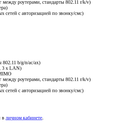
между роутерами, стандарты 802.11 r/k/v)
ера)
х сетей с авторизацией по звонку/смс)
802.11 b/g/n/ac/ax)
, 3 x LAN)
-MIMO
между роутерами, стандарты 802.11 r/k/v)
ера)
х сетей с авторизацией по звонку/смс)
и в
личном кабинете
.